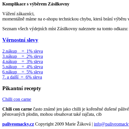
Komplikace s výběrem Zásilkovny
Vážení zákazníci,
momentálně máme na e-shopu technickou chybu, která brání výběru 
Seznam všech výdejních míst Zásilkovny naleznete na tomto odkazu
Věrnostní slevy
2.nákup = 1% sleva
3.nákup = 2% sleva
4.nákup = 3% sleva
5.nákup = 4% sleva
6.nákup = 5% sleva
7. a další = 6% sleva
Pikantní recepty
Chilli con carne
Chili con carne
často známé jen jako chilli je kořeněné dušené pálivé
pěstovaných plodin, mohou obsahovat také rajčata, cib
paliveomacky.cz
Copyright 2009 Marie Žáková
|
info@paliveomack