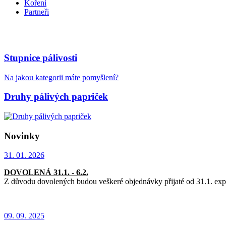
Koření
Partneři
Stupnice pálivosti
Na jakou kategorii máte pomyšlení?
Druhy pálivých papriček
Novinky
31. 01. 2026
DOVOLENÁ 31
.1. - 6.2.
Z důvodu dovolených budou veškeré objednávky přijaté od 31.1. ex
09. 09. 2025