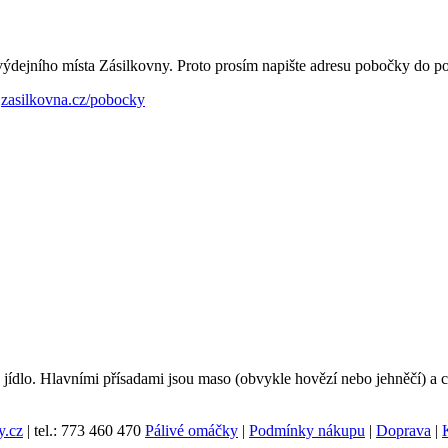
výdejního místa Zásilkovny. Proto prosím napište adresu pobočky do 
:
zasilkovna.cz/pobocky
 jídlo. Hlavními přísadami jsou maso (obvykle hovězí nebo jehněčí) a c
y.cz
|
tel.: 773 460 470
Pálivé omáčky
|
Podmínky nákupu
|
Doprava
|