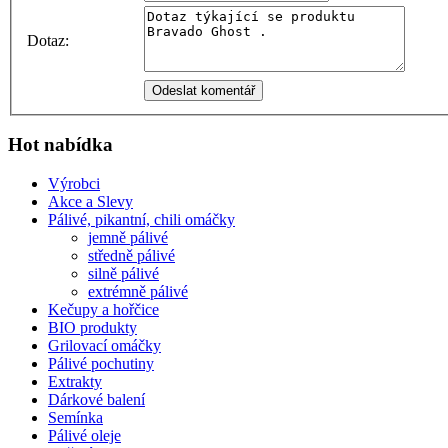
Dotaz:
Hot nabídka
Výrobci
Akce a Slevy
Pálivé, pikantní, chili omáčky
jemně pálivé
středně pálivé
silně pálivé
extrémně pálivé
Kečupy a hořčice
BIO produkty
Grilovací omáčky
Pálivé pochutiny
Extrakty
Dárkové balení
Semínka
Pálivé oleje