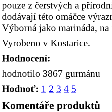
pouze z čerstvých a přírodn
dodávají této omáčce výraz
Výborná jako marináda, na n
Vyrobeno v Kostarice.
Hodnocení:
hodnotilo 3867 gurmánu
Hodnoť:
1
2
3
4
5
Komentáře produktů