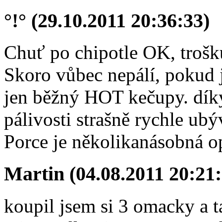
°!° (29.10.2011 20:36:33)
Chuť po chipotle OK, trošku
Skoro vůbec nepálí, pokud j
jen běžný HOT kečupy. díky
pálivosti strašně rychle ubý
Porce je několikanásobná o
Martin (04.08.2011 20:21:
koupil jsem si 3 omacky a t