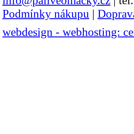
info@paliveomacky.cz
|
tel
Podmínky nákupu
|
Doprav
webdesign - webhosting: ce