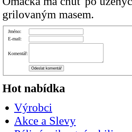
Omáčka má chuť po uzených
grilovaným masem.
Jméno:
E-mail:
Komentář:
Hot nabídka
Výrobci
Akce a Slevy