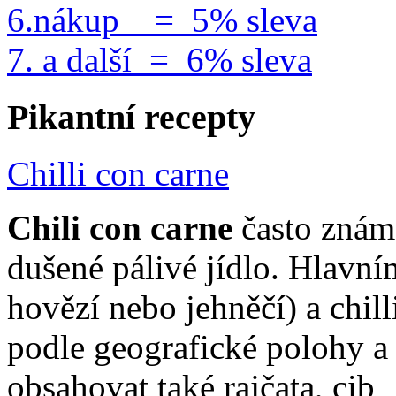
6.nákup = 5% sleva
7. a další = 6% sleva
Pikantní recepty
Chilli con carne
Chili con carne
často známé
dušené pálivé jídlo. Hlavn
hovězí nebo jehněčí) a chill
podle geografické polohy a
obsahovat také rajčata, cib