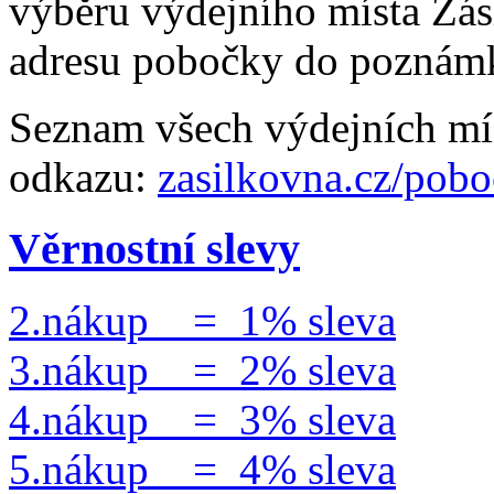
výběru výdejního místa Zás
adresu pobočky do poznám
Seznam všech výdejních mís
odkazu:
zasilkovna.cz/pob
Věrnostní slevy
2.nákup = 1% sleva
3.nákup = 2% sleva
4.nákup = 3% sleva
5.nákup = 4% sleva